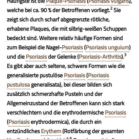
Häufigste ist die
Plaque-Psoriasis
(
Psoriasis vulgaris
),
2
welche bei ca. 90 % der Betroffenen vorliegt.
Sie
zeigt sich durch scharf abgegrenzte rötliche,
erhabene Plaques, die mit silbrig-weißen Schuppen
bedeckt sind. Weitere relativ häufige Formen sind
zum Beispiel die Nagel-
Psoriasis
(
Psoriasis unguium
)
3
und die
Psoriasis
der Gelenke (
Psoriasis-Arthritis
).
Es gibt aber auch seltene, schwere Formen wie die
generalisierte pustulöse
Psoriasis
(
Psoriasis
pustulosa
generalisata), bei dieser bilden sich
zusätzlich schmerzhafte Pusteln und der
Allgemeinzustand der Betroffenen kann sich stark
verschlechtern und die erythrodermische
Psoriasis
(
Psoriasis
erythrodermica), die durch ein
entzündliches
Erythem
(Rotfärbung der gesamten
4,5