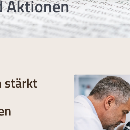
d Aktionen
 stärkt
en