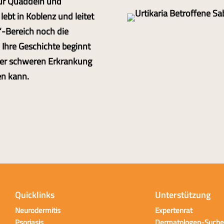
ur Quaddeln und
lebt in Koblenz und leitet
s“-Bereich noch die
 Ihre Geschichte beginnt
iner schweren Erkrankung
en kann.
Quicklinks
Unterstützung
Neurodermitis
Expertenrat
Psoriasis
Dermatologen-Suche