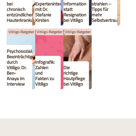
bei
Experteninterview
Information
strahlen –
chronisch
mit Dr.
statt
Tipps für
entzündlichen
Stefanie
Resignation
mehr
Hauterkrankungen
Kirsten
bei Vitiligo
Selbstvertrauen
Vitiligo-Ratgeber
Vitiligo-Ratgeber
Vitiligo-Ratgeber
Psychosoziale
Beeinträchtigungen
durch
Infografik:
Vitiligo: Dr.
Zahlen
Die
Ben-
und
richtige
Anaya im
Fakten zu
Hautpflege
Interview
Vitiligo
bei Vitiligo