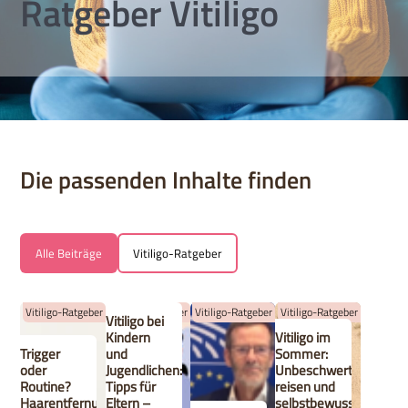
Ratgeber Vitiligo
Die passenden Inhalte finden
Alle Beiträge
Vitiligo-Ratgeber
Vitiligo-Ratgeber
Vitiligo-Ratgeber
Vitiligo-Ratgeber
Vitiligo-Ratgeber
Vitiligo bei
Kindern
Vitiligo im
Trigger
und
Sommer:
oder
Jugendlichen:
Unbeschwert
Routine?
Tipps für
reisen und
Haarentfernung
Eltern –
selbstbewusst