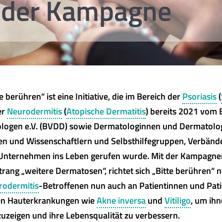
r der Kampagne
berühren“ ist eine Initiative, die im Bereich der
Psoriasis
(
er
Neurodermitis
(
Atopische Dermatitis
) bereits 2021 vom
logen e.V. (BVDD) sowie Dermatologinnen und Dermatolo
en und Wissenschaftlern und Selbsthilfegruppen, Verbänd
Unternehmen ins Leben gerufen wurde. Mit der Kampagne
rang „weitere Dermatosen“, richtet sich „Bitte berühren“ 
rodermitis
-Betroffenen nun auch an Patientinnen und Pat
en Hauterkrankungen wie
Akne inversa
und
Vitiligo
, um ihn
zuzeigen und ihre Lebensqualität zu verbessern.