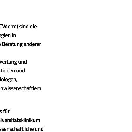
CVderm) sind die
gien in
e Beratung anderer
swertung und
ztinnen und
iologen,
nwissenschaftlern
s für
iversitätsklinikum
senschaftliche und