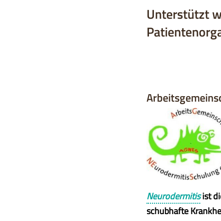
Unterstützt w
Patientenorga
Arbeitsgemeinsc
Neurodermitis
ist d
schubhafte Krankhe