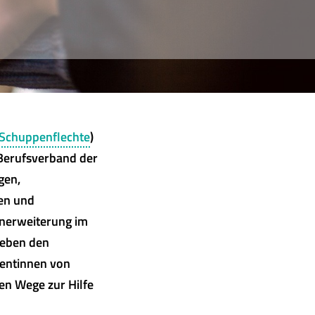
Schuppenflechte
)
 Berufsverband der
gen,
en und
nerweiterung im
neben den
ientinnen von
en Wege zur Hilfe