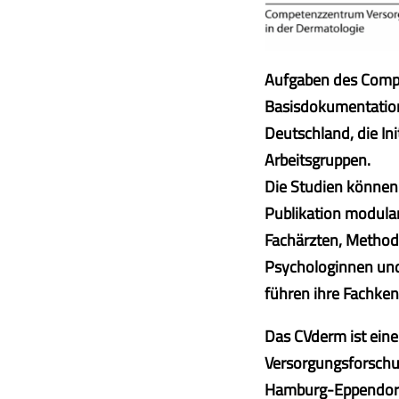
Aufgaben des Compe
Basisdokumentation
Deutschland, die In
Arbeitsgruppen.
Die Studien können
Publikation modular
Fachärzten, Method
Psychologinnen un
führen ihre Fachke
Das CVderm ist eine
Versorgungsforschun
Hamburg-Eppendorf.