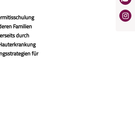
rmitisschulung
deren Familien
erseits durch
r Hauterkrankung
gsstrategien für