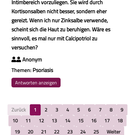
Intimbereich vorzuliegen. Sie wird durch
Kortisonsalben nicht besser, sondern eher
gereizt. Wenn ich nur Zinksalbe verwende,
scheint sich die Haut zu beruhigen. Wäre es
sinnvoll, es mal nur mit Calcipotriol zu
versuchen?
Anonym

Themen:
Psoriasis
Antworten anzeigen
Zurück
1
2
3
4
5
6
7
8
9
10
11
12
13
14
15
16
17
18
19
20
21
22
23
24
25
Weiter