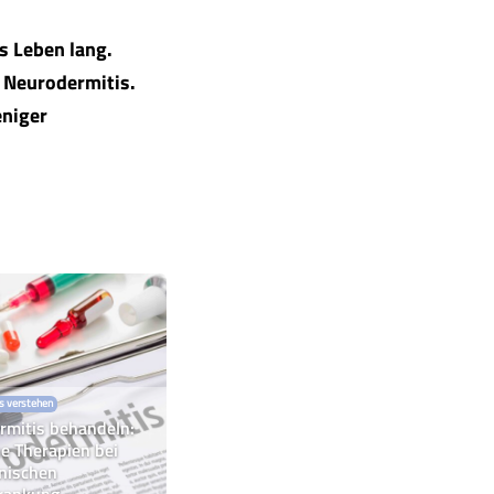
s Leben lang.
z Neurodermitis.
eniger
s verstehen
rmitis behandeln:
he Therapien bei
onischen
rankung