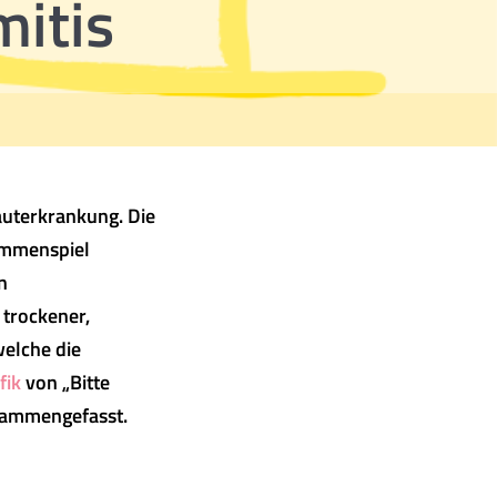
mitis
auterkrankung. Die
sammenspiel
n
 trockener,
welche die
fik
von „Bitte
usammengefasst.