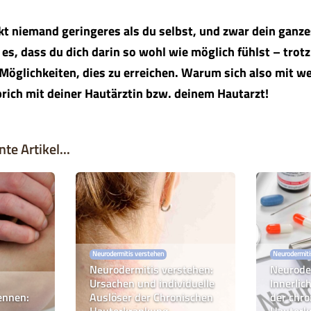
ckt niemand geringeres als du selbst, und zwar dein ganze
es, dass du dich darin so wohl wie möglich fühlst – trot
 Möglichkeiten, dies zu erreichen. Warum sich also mit w
rich mit deiner Hautärztin bzw. deinem Hautarzt!
te Artikel...
Neurodermitis verstehen
Neurodermiti
Neurodermitis verstehen:
Neurode
Ursachen und individuelle
Innerlic
ennen:
Auslöser der Chronischen
der chr
Hauterkrankung
Hauterk