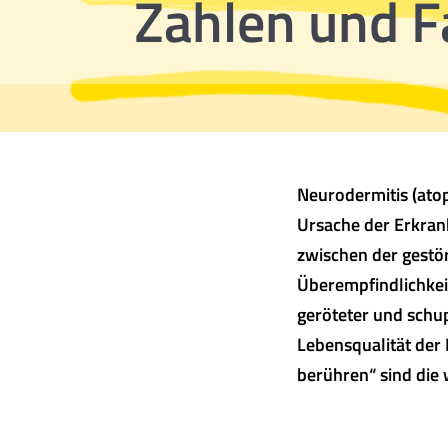
Zahlen und F
Neurodermitis (atop
Ursache der Erkrank
zwischen der gestö
Überempfindlichkei
geröteter und schup
Lebensqualität der
berühren“ sind die