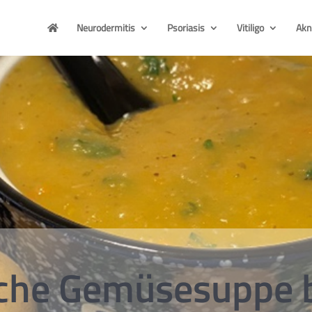
Neurodermitis
Psoriasis
Vitiligo
Akn

iche Gemüsesuppe 