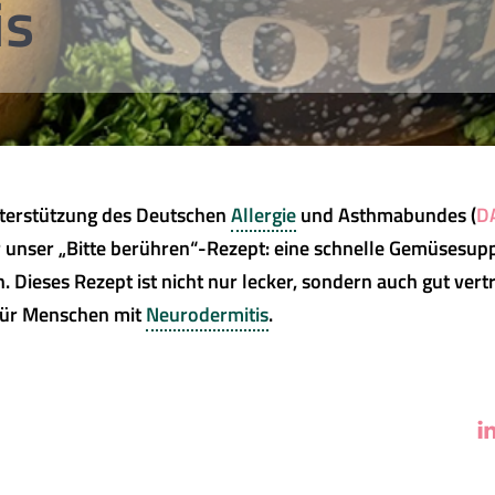
is
nterstützung des Deutschen
Allergie
und Asthmabundes (
DA
r unser „Bitte berühren“-Rezept: eine schnelle Gemüsesupp
. Dieses Rezept ist nicht nur lecker, sondern auch gut vert
für Menschen mit
Neurodermitis
.