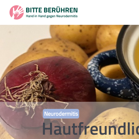
Neurodermitis
Hautfreundl