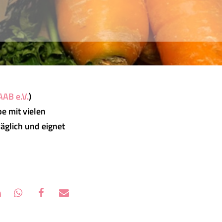
AB e.V.
)
e mit vielen
räglich und eignet