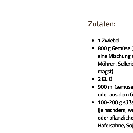
Zutaten:
1 Zwiebel
800 g Gemüse (
eine Mischung a
Möhren, Selleri
magst)
2 EL Öl
900 ml Gemüse
oder aus dem G
100-200 g süße
(je nachdem, wa
oder pflanzliche
Hafersahne, So