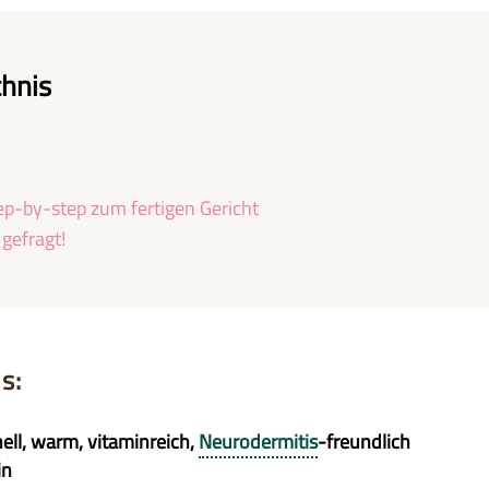
chnis
ep-by-step zum fertigen Gericht
 gefragt!
s:
ell, warm, vitaminreich,
Neurodermitis
-freundlich
in