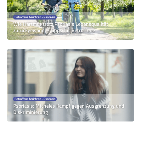
Betroffene berichten - Psoriasis
Wie Hartmut trotz Psoriasis Lebensqualität
zurückgewann – Tipps für Betroffene
Betroffene berichten - Psoriasis
Psoriasis: Micheles Kampf gegen Ausgrenzung und
Diskriminierung