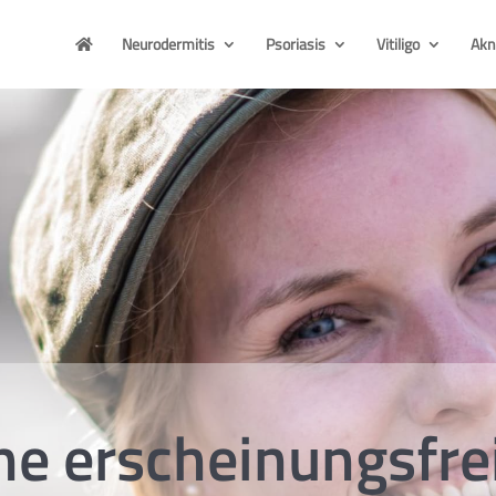
Neurodermitis
Psoriasis
Vitiligo
Akn

e erscheinungsfre