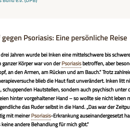
s Bund e.V. (DPB)
gegen Psoriasis: Eine persönliche Reise
n drei Jahren wurde bei Inken eine mittelschwere bis schwer
in ganzer Körper war von der
Psoriasis
betroffen, aber beso
opf, an den Armen, am Rücken und am Bauch.“ Trotz zahlrei
erapieversuche blieb die Haut fast unverändert. Inken litt ni
n, schuppenden Hautstellen, sondern auch psychisch unter 
eien hinter vorgehaltener Hand – so wollte sie nicht leben
endliche das Ruder selbst in die Hand. „Das war der Zeitpun
tig mit meiner
Psoriasis
-Erkrankung auseinandergesetzt habe
s keine andere Behandlung für mich gibt.“