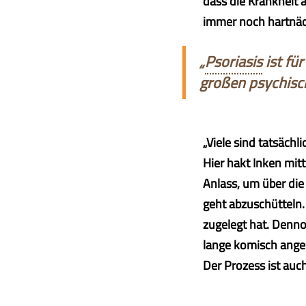
dass die Krankheit 
immer noch hartnäck
„
Psoriasis
ist fü
großen psychisc
„Viele sind tatsäch
Hier hakt Inken mit
Anlass, um über die
geht abzuschütteln. 
zugelegt hat. Denno
lange komisch anges
Der Prozess ist auc