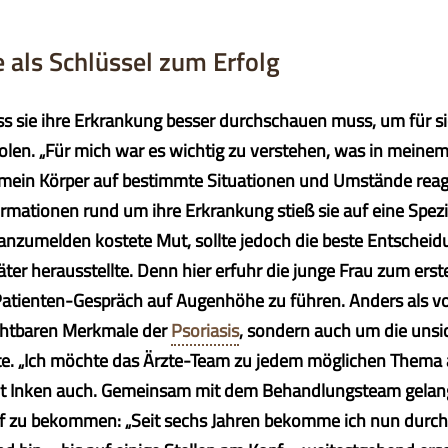
e als Schlüssel zum Erfolg
ss sie ihre Erkrankung besser durchschauen muss, um für si
len. „Für mich war es wichtig zu verstehen, was in meinem 
mein Körper auf bestimmte Situationen und Umstände reagier
rmationen rund um ihre Erkrankung stieß sie auf eine Spezia
t anzumelden kostete Mut, sollte jedoch die beste Entscheid
äter herausstellte. Denn hier erfuhr die junge Frau zum ers
Patienten-Gespräch auf Augenhöhe zu führen. Anders als vo
chtbaren Merkmale der
Psoriasis
, sondern auch um die unsi
e. „Ich möchte das Ärzte-Team zu jedem möglichen Thema
ut Inken auch. Gemeinsam mit dem Behandlungsteam gelang e
ff zu bekommen: „Seit sechs Jahren bekomme ich nun durc