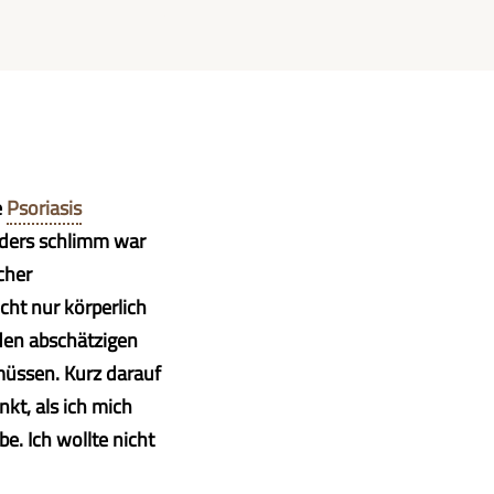
e
Psoriasis
nders schlimm war
cher
cht nur körperlich
den abschätzigen
 müssen. Kurz darauf
kt, als ich mich
. Ich wollte nicht