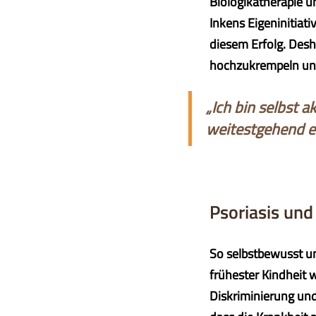
Biologikatherapie u
Inkens Eigeninitiat
diesem Erfolg. Desh
hochzukrempeln und
„Ich bin selbst 
weitestgehend er
Psoriasis und
So selbstbewusst un
frühester Kindheit
Diskriminierung und 