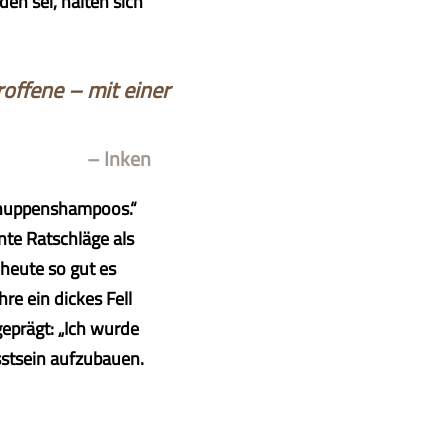
en sei, halten sich
roffene – mit einer
– Inken
Schuppenshampoos.“
nte Ratschläge als
heute so gut es
hre ein dickes Fell
eprägt: „Ich wurde
sstsein aufzubauen.