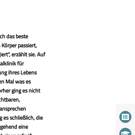
ch das beste
Körper passiert,
t“, erzählt sie. Auf
lklinik für
ung ihres Lebens
ten Mal was es
rher ging es nicht
chtbaren,
 ansprechen
s schließlich, die
hgehend eine