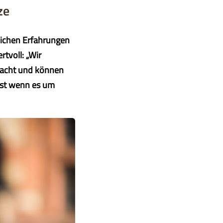
ze
lichen Erfahrungen
rtvoll: „Wir
emacht und können
bst wenn es um