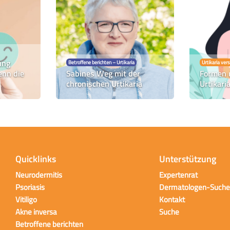
ung
Betroffene berichten – Urtikaria
Urtikaria ver
enn die
Sabines Weg mit der
Formen 
chronischen Urtikaria
Urtikari
Quicklinks
Unterstützung
Neurodermitis
Expertenrat
Psoriasis
Dermatologen-Suche
Vitiligo
Kontakt
Akne inversa
Suche
Betroffene berichten