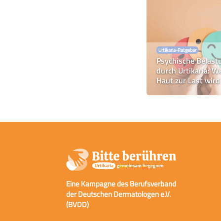
Urtikaria-Ratgeber
Psychische Belast
durch Urtikaria: W
Haut zur Last wird
Eine Kampagne des Berufsverband
der Deutschen Dermatologen e.V.
(BVDD)