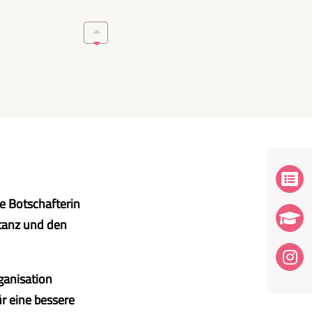
e Botschafterin
ptanz und den
rganisation
ür eine bessere