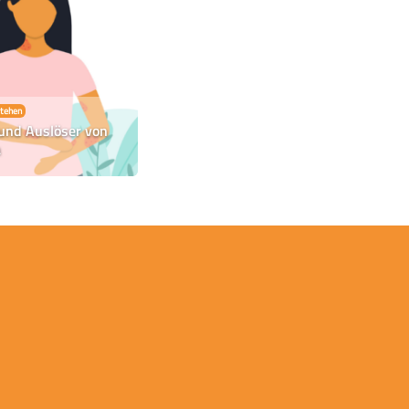
stehen
und Auslöser von
a