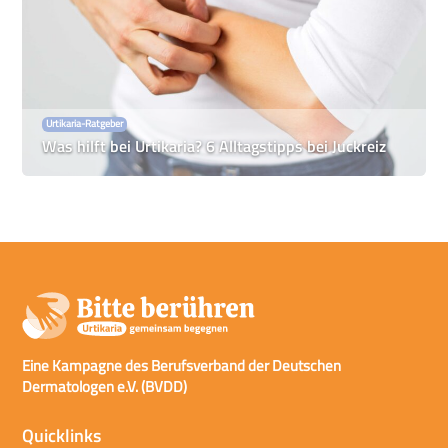
Urtikaria-Ratgeber
Was hilft bei Urtikaria? 6 Alltagstipps bei Juckreiz
Eine Kampagne des Berufsverband der Deutschen
Dermatologen e.V. (BVDD)
Quicklinks